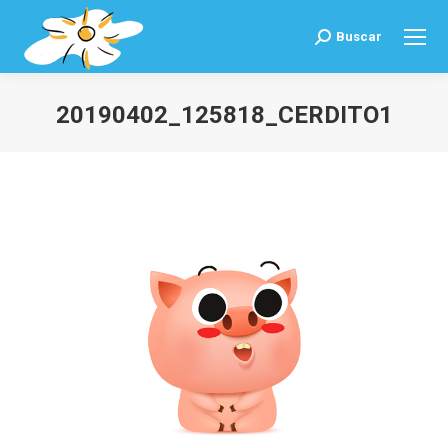
Buscar
Buscar:
20190402_125818_CERDITO1
Estás aquí: