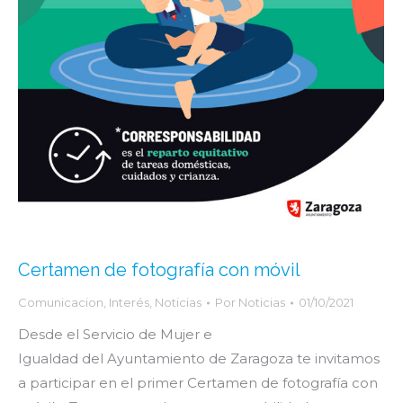
Certamen de fotografía con móvil
Comunicacion
,
Interés
,
Noticias
Por
Noticias
01/10/2021
Desde el Servicio de Mujer e
Igualdad del Ayuntamiento de Zaragoza te invitamos
a participar en el primer Certamen de fotografía con