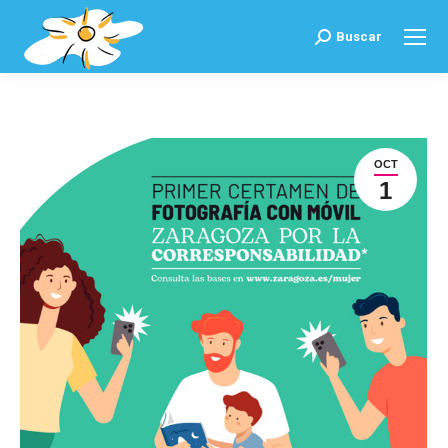
Buscar
Buscar:
OCT
1