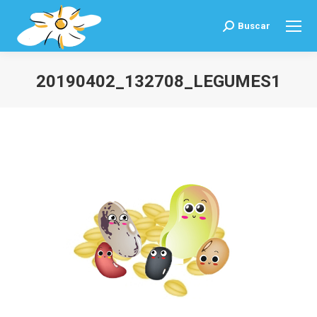
Buscar
Buscar:
20190402_132708_LEGUMES1
Estás aquí: