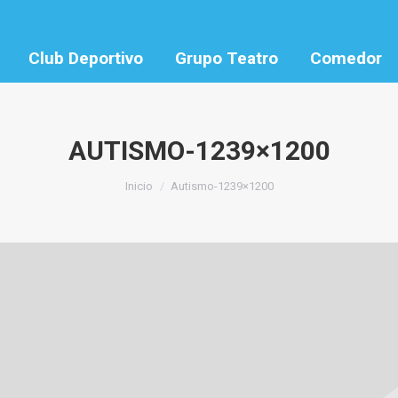
Club Deportivo
Grupo Teatro
Comedor
AUTISMO-1239×1200
Estás aquí:
Inicio
Autismo-1239×1200