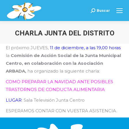
Buscar
Buscar:
CHARLA JUNTA DEL DISTRITO
Estás aquí:
El próximo JUEVES,
11 de diciembre, a las 19,00 horas
la
Comisión de Acción Social de la Junta Municipal
Centro, en colaboración con la Asociación
ARBADA,
ha organizado la siguiente charla:
COMO PREPARAR LA NAVIDAD ANTE POSIBLES
TRASTORNOS DE CONDUCTA ALIMENTARIA
LUGAR
: Sala Televisión Junta Centro
ESPERAMOS CONTAR CON VUESTRA ASISTENCIA.