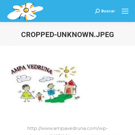
Buscar
Buscar:
CROPPED-UNKNOWN.JPEG
Estás aquí:
http://www.ampavedruna.com/wp-