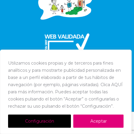
Utilizamos cookies propias y de terceros para fines
analíticos y para mostrarte publicidad personalizada en
base a un perfil elaborado a partir de tus hábitos de
navegación (por ejemplo, páginas visitadas). Clica AQUÍ
para más información. Puedes aceptar todas las
cookies pulsando el botón “Aceptar” o configurarlas o
Dream-Theme — truly
premium WordPress themes
rechazar su uso pulsando el botón “Configuración”.
Política de Cookies
-
Política de Privacidad
-
Aviso Legal
Configuración
Aceptar