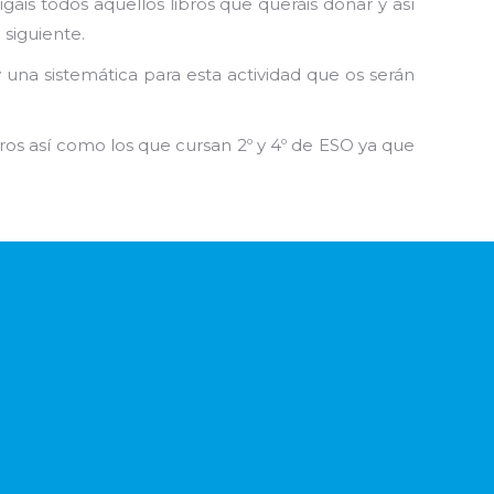
gáis todos aquellos libros que queráis donar y así
 siguiente.
na sistemática para esta actividad que os serán
ros así como los que cursan 2º y 4º de ESO ya que