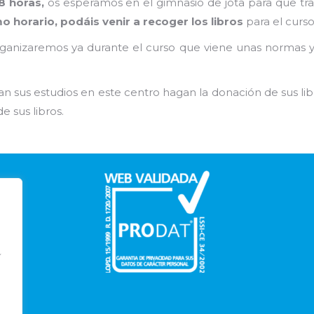
18 horas,
os esperamos en el gimnasio de jota para que trai
mo horario, podáis venir a recoger los libros
para el curso
anizaremos ya durante el curso que viene unas normas y u
an sus estudios en este centro hagan la donación de sus lib
e sus libros.
Í