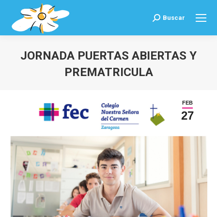
Buscar
Buscar:
JORNADA PUERTAS ABIERTAS Y
PREMATRICULA
Estás aquí:
FEB
27