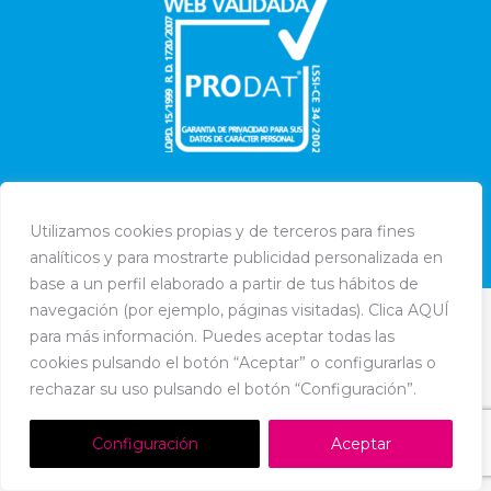
Utilizamos cookies propias y de terceros para fines
Dream-Theme — truly
premium WordPress themes
analíticos y para mostrarte publicidad personalizada en
Política de Cookies
-
Política de Privacidad
-
Aviso Legal
base a un perfil elaborado a partir de tus hábitos de
navegación (por ejemplo, páginas visitadas). Clica AQUÍ
para más información. Puedes aceptar todas las
cookies pulsando el botón “Aceptar” o configurarlas o
rechazar su uso pulsando el botón “Configuración”.
Configuración
Aceptar