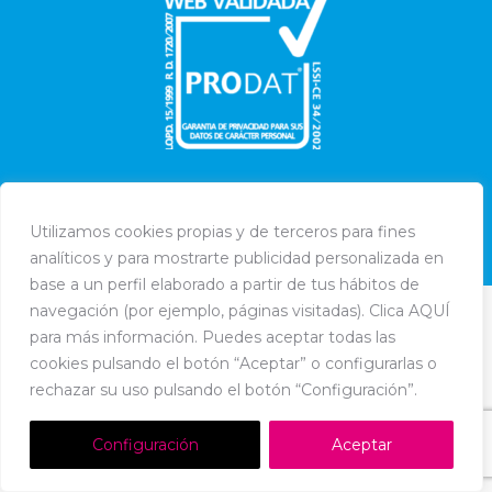
Utilizamos cookies propias y de terceros para fines
Dream-Theme — truly
premium WordPress themes
analíticos y para mostrarte publicidad personalizada en
Política de Cookies
-
Política de Privacidad
-
Aviso Legal
base a un perfil elaborado a partir de tus hábitos de
navegación (por ejemplo, páginas visitadas). Clica AQUÍ
para más información. Puedes aceptar todas las
cookies pulsando el botón “Aceptar” o configurarlas o
rechazar su uso pulsando el botón “Configuración”.
Configuración
Aceptar