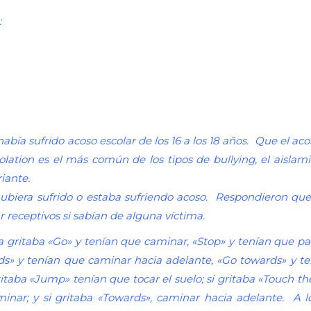
:
 había sufrido acoso escolar de los 16 a los 18 años. Que el a
lation es el más común de los tipos de bullying, el aislam
iante.
hubiera sufrido o estaba sufriendo acoso. Respondieron que
 receptivos si sabían de alguna víctima.
 gritaba «Go» y tenían que caminar, «Stop» y tenían que para
rds» y tenían que caminar hacia adelante, «Go towards» y t
ritaba «Jump» tenían que tocar el suelo; si gritaba «Touch the
caminar; y si gritaba «Towards», caminar hacia adelante. A l