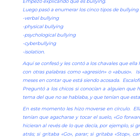
Empezó explicando qué es bullying.
Luego pasó a enumerar los cinco tipos de bullying 
-verbal bullying
-physical bullying
-psychological bullying
-cyberbullying
-isolation.
Aquí se confesó y les contó a los chavales que ella
con otras palabras como «agresión» o «abuso». Iso
meses en contar que está siendo acosada. Escalofr
Preguntó a los chicos si conocían a alguien que 
tema del que no se hablaba, y que tenían que estar
En este momento les hizo moverse en círculo. Ella
tenían que agacharse y tocar el suelo, «Go forwa
hicieran al revés de lo que decía, por ejemplo, si g
atrás; si gritaba «Go», parar; si gritaba «Stop», 