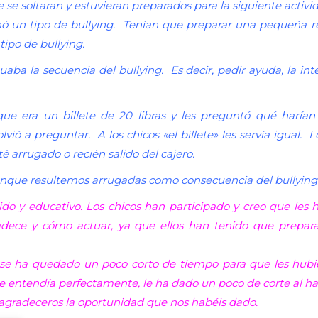
 se soltaran y estuvieran preparados para la siguiente activ
gnó un tipo de bullying. Tenían que preparar una pequeña r
tipo de bullying.
a la secuencia del bullying. Es decir, pedir ayuda, la inter
 que era un billete de 20 libras y les preguntó qué harí
olvió a preguntar. A los chicos «el billete» les servía igua
sté arrugado o recién salido del cajero.
unque resultemos arrugadas como consecuencia del bullying
 y educativo. Los chicos han participado y creo que les ha
adece y cómo actuar, ya que ellos han tenido que prepara
 se ha quedado un poco corto de tiempo para que les hubies
 entendía perfectamente, le ha dado un poco de corte al ha
 agradeceros la oportunidad que nos habéis dado.