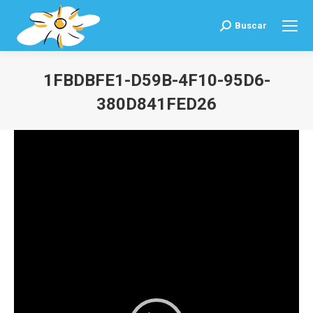
Buscar
Buscar:
1FBDBFE1-D59B-4F10-95D6-
380D841FED26
Estás aquí:
Reproductor
de
vídeo