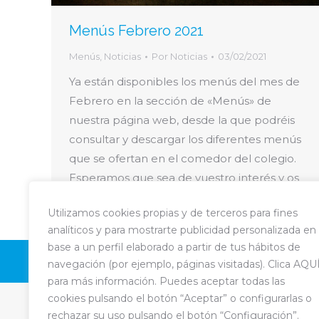
Menús Febrero 2021
Menús
,
Noticias
Por
Noticias
03/02/2021
Ya están disponibles los menús del mes de
Febrero en la sección de «Menús» de
nuestra página web, desde la que podréis
consultar y descargar los diferentes menús
que se ofertan en el comedor del colegio.
Esperamos que sea de vuestro interés y os
sirva de ayuda.
Utilizamos cookies propias y de terceros para fines
https://www.ampavedruna.com/menus/
analíticos y para mostrarte publicidad personalizada en
base a un perfil elaborado a partir de tus hábitos de
Dream-Theme — t
navegación (por ejemplo, páginas visitadas). Clica AQU
para más información. Puedes aceptar todas las
cookies pulsando el botón “Aceptar” o configurarlas o
rechazar su uso pulsando el botón “Configuración”.