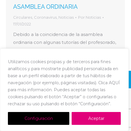
ASAMBLEA ORDINARIA
Circulares
,
Coronavirus
,
Noticias
Por
Noticias
17/01/2022
Debido a la coincidencia de la asamblea
ordinaria con algunas tutorías del profesorado,
para facilitar la asistencia, trasladamos la fecha
al
Utilizamos cookies propias y de terceros para fines
analíticos y para mostrarte publicidad personalizada en
base a un perfil elaborado a partir de tus hábitos de
Dream-Theme — truly
premium WordPress themes
navegación (por ejemplo, páginas visitadas). Clica AQUÍ
Política de Cookies
-
Política de Privacidad
-
Aviso Legal
para más información. Puedes aceptar todas las
cookies pulsando el botón “Aceptar” o configurarlas o
rechazar su uso pulsando el botón “Configuración”.
Configuración
Aceptar