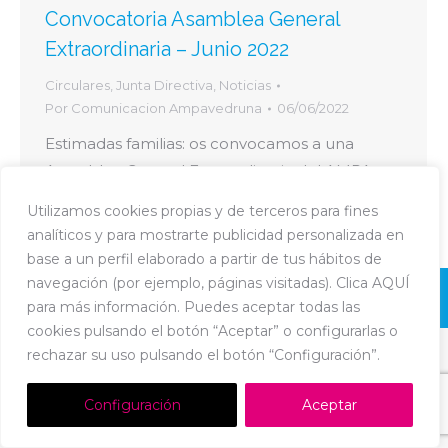
Convocatoria Asamblea General
Extraordinaria – Junio 2022
Circulares
,
Junta Directiva
,
Noticias
Por
Comunicacion Ampavedruna
06/06/2022
Estimadas familias: os convocamos a una
Asamblea General Extraordinaria del AMPA
Vedruna el día 21 de junio . Os podeis
Utilizamos cookies propias y de terceros para fines
descargar
analíticos y para mostrarte publicidad personalizada en
base a un perfil elaborado a partir de tus hábitos de
navegación (por ejemplo, páginas visitadas). Clica AQUÍ
Dream-Theme — truly
premium WordPress themes
para más información. Puedes aceptar todas las
Política de Cookies
-
Política de Privacidad
-
Aviso Legal
cookies pulsando el botón “Aceptar” o configurarlas o
rechazar su uso pulsando el botón “Configuración”.
Configuración
Aceptar