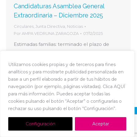
Candidaturas Asamblea General
Extraordinaria – Diciembre 2025
Circulares
,
Junta Directiva
,
Noticias
Por
AMPA VEDRUNA ZARAGOZA
07/12/2025
Estimadas familias: terminado el plazo de
presentación de candidaturas para la
Asamblea Extraordinaria del próximo día 11 de
Utilizamos cookies propias y de terceros para fines
diciembre de 2025, os informamos de las
analíticos y para mostrarte publicidad personalizada en
personas que optan a cada uno de los cargos:
base a un perfil elaborado a partir de tus hábitos de
Candidaturas Asamblea General Extraordinaria
navegación (por ejemplo, páginas visitadas). Clica AQUÍ
– Diciembre 2025
para más información. Puedes aceptar todas las
cookies pulsando el botón “Aceptar” o configurarlas o
rechazar su uso pulsando el botón “Configuración”.
Dream-Theme — truly
premium WordPress themes
Política de Cookies
-
Política de Privacidad
-
Aviso Legal
Configuración
Aceptar