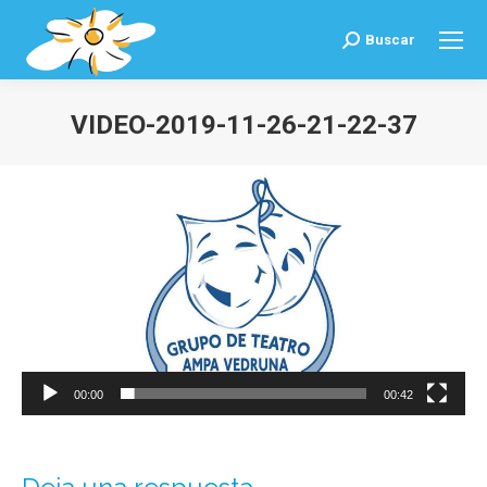
Buscar
Buscar:
VIDEO-2019-11-26-21-22-37
Estás aquí:
Reproductor
de
vídeo
00:00
00:42