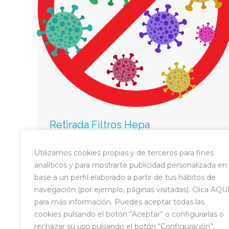
Retirada Filtros Hepa
Comunicacion
,
Coronavirus
,
Noticias
Utilizamos cookies propias y de terceros para fines
Por
Noticias
02/02/2022
analíticos y para mostrarte publicidad personalizada en
En el curso 20-21 la Junta del AMPA decidió,
base a un perfil elaborado a partir de tus hábitos de
debido a la situación sanitaria, apoyar al
navegación (por ejemplo, páginas visitadas). Clica AQU
colegio con la instalación de unos filtros
para más información. Puedes aceptar todas las
cookies pulsando el botón “Aceptar” o configurarlas o
HEPA y tratamiento de ozono.
rechazar su uso pulsando el botón “Configuración”.