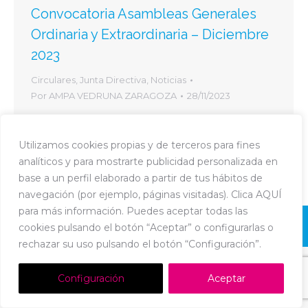
Convocatoria Asambleas Generales
Ordinaria y Extraordinaria – Diciembre
2023
Circulares
,
Junta Directiva
,
Noticias
Por
AMPA VEDRUNA ZARAGOZA
28/11/2023
Estimadas familias: os convocamos a las
Asambleas Generales Ordinaria y Extraordinaria
Utilizamos cookies propias y de terceros para fines
del AMPA Vedruna el día 13 de diciembre de
analíticos y para mostrarte publicidad personalizada en
2023 . Os podeis descargar
base a un perfil elaborado a partir de tus hábitos de
navegación (por ejemplo, páginas visitadas). Clica AQUÍ
para más información. Puedes aceptar todas las
Dream-Theme — truly
premium WordPress themes
cookies pulsando el botón “Aceptar” o configurarlas o
Política de Cookies
-
Política de Privacidad
-
Aviso Legal
rechazar su uso pulsando el botón “Configuración”.
Configuración
Aceptar