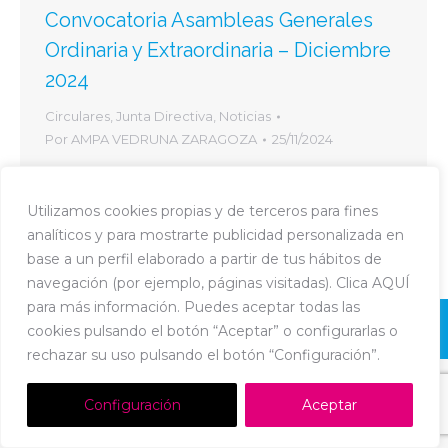
Convocatoria Asambleas Generales
Ordinaria y Extraordinaria – Diciembre
2024
Circulares
,
Junta Directiva
,
Noticias
Por
AMPA VEDRUNA ZARAGOZA
25/11/2024
Estimadas familias: os convocamos a las
Asambleas Generales Ordinaria y Extraordinaria
Utilizamos cookies propias y de terceros para fines
del AMPA Vedruna el día 10 de diciembre de
analíticos y para mostrarte publicidad personalizada en
2024 . Os podeis descargar
base a un perfil elaborado a partir de tus hábitos de
navegación (por ejemplo, páginas visitadas). Clica AQUÍ
para más información. Puedes aceptar todas las
Dream-Theme — truly
premium WordPress themes
cookies pulsando el botón “Aceptar” o configurarlas o
Política de Cookies
-
Política de Privacidad
-
Aviso Legal
rechazar su uso pulsando el botón “Configuración”.
Configuración
Aceptar