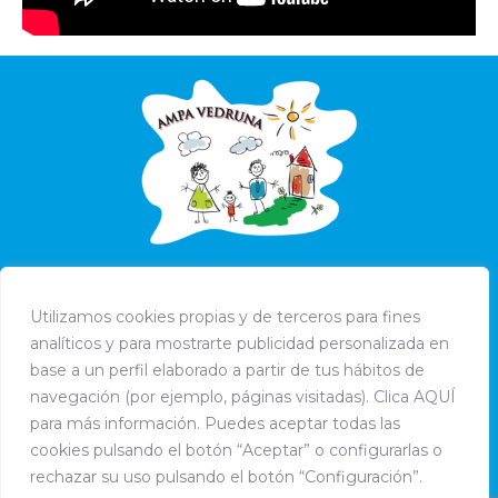
Utilizamos cookies propias y de terceros para fines
analíticos y para mostrarte publicidad personalizada en
base a un perfil elaborado a partir de tus hábitos de
navegación (por ejemplo, páginas visitadas). Clica AQUÍ
para más información. Puedes aceptar todas las
cookies pulsando el botón “Aceptar” o configurarlas o
rechazar su uso pulsando el botón “Configuración”.