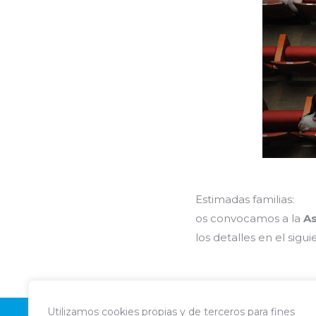
Estimadas familias:
os convocamos a la
As
los detalles en el sigu
Utilizamos cookies propias y de terceros para fines