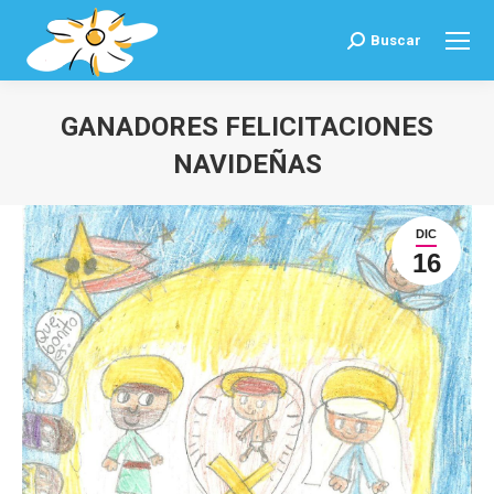
Buscar
Buscar:
GANADORES FELICITACIONES
NAVIDEÑAS
Estás aquí:
DIC
16