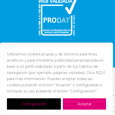
Utilizamos cookies propias y de terceros para fines
Dream-Theme — truly
premium WordPress themes
analíticos y para mostrarte publicidad personalizada en
Política de Cookies
-
Política de Privacidad
-
Aviso Legal
base a un perfil elaborado a partir de tus hábitos de
navegación (por ejemplo, páginas visitadas). Clica AQUÍ
para más información. Puedes aceptar todas las
cookies pulsando el botón “Aceptar” o configurarlas o
rechazar su uso pulsando el botón “Configuración”.
Configuración
Aceptar