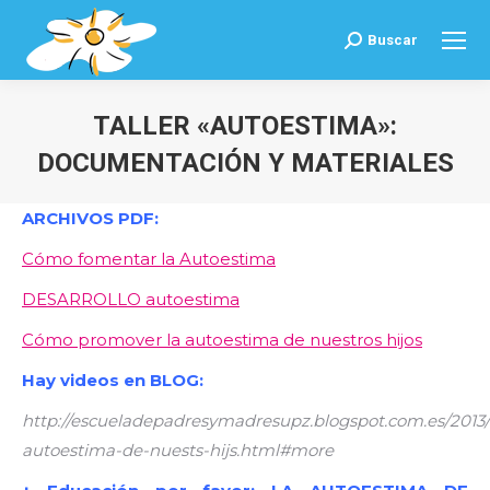
Buscar
Buscar:
TALLER «AUTOESTIMA»:
DOCUMENTACIÓN Y MATERIALES
Estás aquí:
ARCHIVOS PDF:
Cómo fomentar la Autoestima
DESARROLLO autoestima
Cómo promover la autoestima de nuestros hijos
Hay videos en BLOG:
http://escueladepadresymadresupz.blogspot.com.es/2013/
autoestima-de-nuests-hijs.html#more