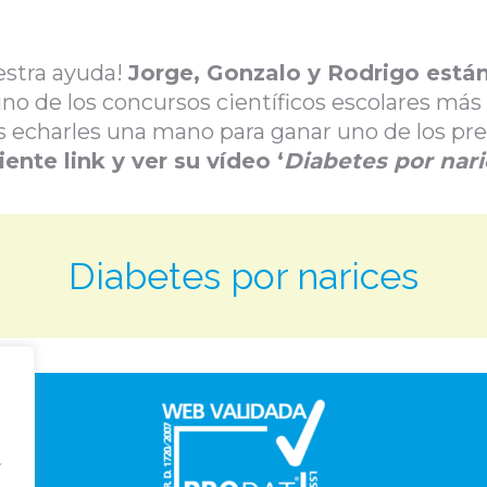
stra ayuda!
Jorge, Gonzalo y Rodrigo están 
uno de los concursos científicos escolares más
es echarles una mano para ganar uno de los pr
iente link y ver su vídeo ‘
Diabetes por nari
Diabetes por narices
Í