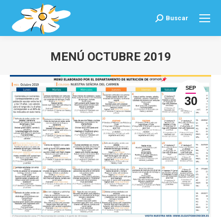
Buscar
Buscar:
MENÚ OCTUBRE 2019
Estás aquí:
SEP
30