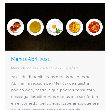
Menús Abril 2021
Menús
,
Noticias
Por
Noticias
05/04/2021
Ya están disponibles los menús del mes de
Abril en la sección de «Menús» de nuestra
página web, desde la que podréis consultar y
descargar los diferentes menús que se ofertan
en el comedor del colegio. Esperamos que sea
de vuestro interés y os sirva de ayuda.