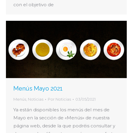
con el objetivo de
Menús Mayo 2021
Menús
,
Noticias
Por
Noticias
03/05/2021
Ya están disponibles los menús del mes de
Mayo en la sección de «Menús» de nuestra
página web, desde la que podréis consultar y